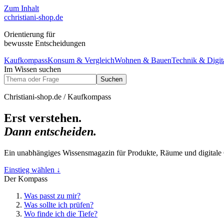
Zum Inhalt
c
christiani-shop.de
Orientierung für
bewusste Entscheidungen
Kaufkompass
Konsum & Vergleich
Wohnen & Bauen
Technik & Digit
Im Wissen suchen
Suchen
Christiani-shop.de / Kaufkompass
Erst verstehen.
Dann entscheiden.
Ein unabhängiges Wissensmagazin für Produkte, Räume und digitale G
Einstieg wählen
↓
Der Kompass
Was passt zu mir?
Was sollte ich prüfen?
Wo finde ich die Tiefe?