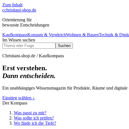
Zum Inhalt
c
christiani-shop.de
Orientierung für
bewusste Entscheidungen
Kaufkompass
Konsum & Vergleich
Wohnen & Bauen
Technik & Digit
Im Wissen suchen
Suchen
Christiani-shop.de / Kaufkompass
Erst verstehen.
Dann entscheiden.
Ein unabhängiges Wissensmagazin für Produkte, Räume und digitale G
Einstieg wählen
↓
Der Kompass
Was passt zu mir?
Was sollte ich prüfen?
Wo finde ich die Tiefe?