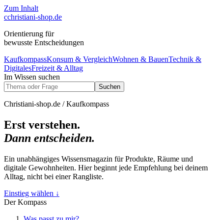
Zum Inhalt
c
christiani-shop.de
Orientierung für
bewusste Entscheidungen
Kaufkompass
Konsum & Vergleich
Wohnen & Bauen
Technik &
Digitales
Freizeit & Alltag
Im Wissen suchen
Suchen
Christiani-shop.de / Kaufkompass
Erst verstehen.
Dann entscheiden.
Ein unabhängiges Wissensmagazin für Produkte, Räume und
digitale Gewohnheiten. Hier beginnt jede Empfehlung bei deinem
Alltag, nicht bei einer Rangliste.
Einstieg wählen
↓
Der Kompass
Was passt zu mir?