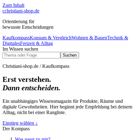
Zum Inhalt
c
christiani-shop.de
Orientierung für
bewusste Entscheidungen
Kaufkompass
Konsum & Vergleich
Wohnen & Bauen
Technik &
Digitales
Freizeit & Alltag
Im Wissen suchen
Suchen
Christiani-shop.de / Kaufkompass
Erst verstehen.
Dann entscheiden.
Ein unabhängiges Wissensmagazin für Produkte, Räume und
digitale Gewohnheiten. Hier beginnt jede Empfehlung bei deinem
Alltag, nicht bei einer Rangliste.
Einstieg wählen
↓
Der Kompass
Was passt zu mir?