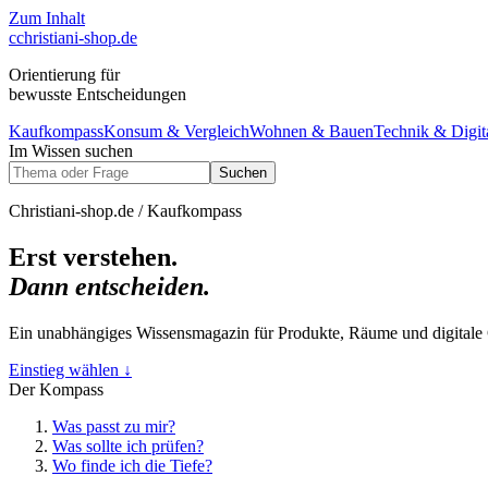
Zum Inhalt
c
christiani-shop.de
Orientierung für
bewusste Entscheidungen
Kaufkompass
Konsum & Vergleich
Wohnen & Bauen
Technik & Digit
Im Wissen suchen
Suchen
Christiani-shop.de / Kaufkompass
Erst verstehen.
Dann entscheiden.
Ein unabhängiges Wissensmagazin für Produkte, Räume und digitale G
Einstieg wählen
↓
Der Kompass
Was passt zu mir?
Was sollte ich prüfen?
Wo finde ich die Tiefe?