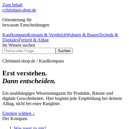
Zum Inhalt
c
christiani-shop.de
Orientierung für
bewusste Entscheidungen
Kaufkompass
Konsum & Vergleich
Wohnen & Bauen
Technik &
Digitales
Freizeit & Alltag
Im Wissen suchen
Suchen
Christiani-shop.de / Kaufkompass
Erst verstehen.
Dann entscheiden.
Ein unabhängiges Wissensmagazin für Produkte, Räume und
digitale Gewohnheiten. Hier beginnt jede Empfehlung bei deinem
Alltag, nicht bei einer Rangliste.
Einstieg wählen
↓
Der Kompass
Was passt zu mir?